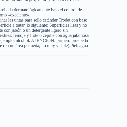
 probada dermatológicamente bajo el control de
como «excelente».
inar las tintas para sello estándar Trodat con base
ficie a tratar, lo siguiente: Superficies lisas y no
e con jabón o un detergente ligero sin
xtiles: remoje y frote o cepille con agua jabonosa
r ejemplo, alcohol. ATENCIÓN: primero pruebe la
te (en un área pequeña, no muy visible).Piel: agua