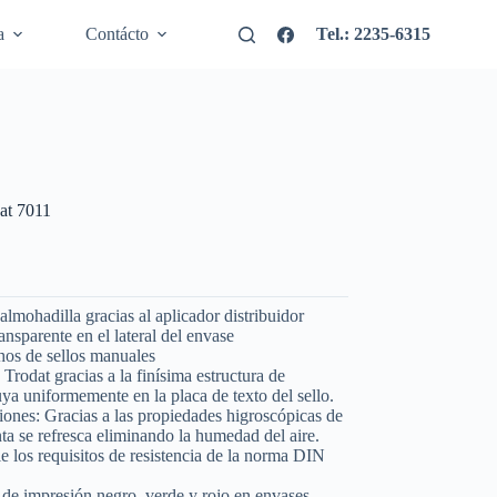
a
Contácto
Tel.: 2235-6315
dat 7011
almohadilla gracias al aplicador distribuidor
ansparente en el lateral del envase
chos de sellos manuales
Trodat gracias a la finísima estructura de
uya uniformemente en la placa de texto del sello.
iones: Gracias a las propiedades higroscópicas de
inta se refresca eliminando la humedad del aire.
e los requisitos de resistencia de la norma DIN
s de impresión negro, verde y rojo en envases