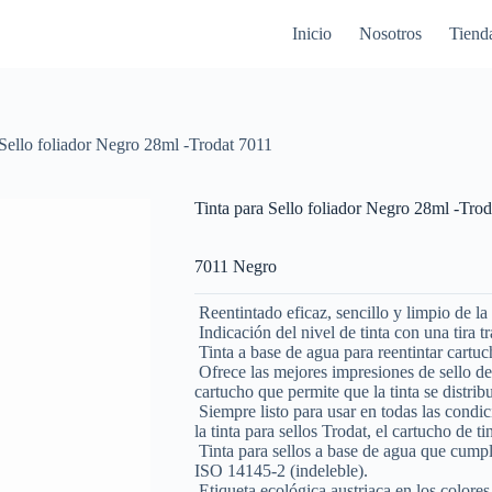
Inicio
Nosotros
Tiend
 Sello foliador Negro 28ml -Trodat 7011
Tinta para Sello foliador Negro 28ml -Tro
7011 Negro
Reentintado eficaz, sencillo y limpio de la 
Indicación del nivel de tinta con una tira tr
Tinta a base de agua para reentintar cartu
Ofrece las mejores impresiones de sello de 
cartucho que permite que la tinta se distrib
Siempre listo para usar en todas las condic
la tinta para sellos Trodat, el cartucho de t
Tinta para sellos a base de agua que cumpl
ISO 14145-2 (indeleble).
Etiqueta ecológica austriaca en los colore