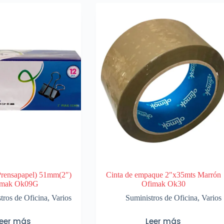
Prensapapel) 51mm(2″)
Cinta de empaque 2″x35mts Marrón
imak Ok09G
Ofimak Ok30
tros de Oficina
,
Varios
Suministros de Oficina
,
Varios
Leer más
Leer más