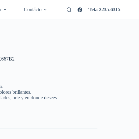
a
Contácto
Tel.: 2235-6315
OK667B2
o.
lores brillantes.
dades, arte y en donde desees.