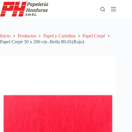
Saltar
al
contenido
Inicio
Productos
Papel y Cartulina
Papel Crepé
Papel Crepé 50 x 200 cm -Beifa 80-01(Rojo)