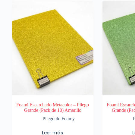
Foami Escarchado Metacolor – Pliego
Foami Escarch
Grande (Pack de 10) Amarillo
Grande (Pac
Pliego de Foamy
Leer más