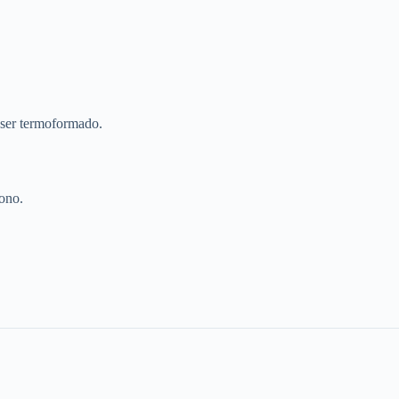
a ser termoformado.
ono.