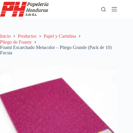
Saltar
al
contenido
Inicio
Productos
Papel y Cartulina
Pliego de Foamy
Foami Escarchado Metacolor – Pliego Grande (Pack de 10)
Fucsia