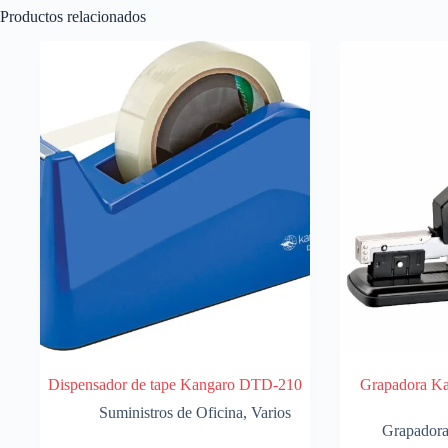
Productos relacionados
Dispensador de tape Kangaro DTD-210
Grapadora K
Suministros de Oficina
,
Varios
Grapador