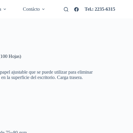
a
Contácto
Tel.: 2235-6315
(100 Hojas)
apel ajustable que se puede utilizar para eliminar
n la superficie del escritorio. Carga trasera.
l de 75~80 gsm