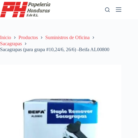
Saltar
al
contenido
Inicio
Productos
Suministros de Oficina
Sacagrapas
Sacagrapas (para grapa #10,24/6, 26/6) -Beifa AL00800