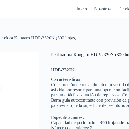
Inicio
Nosotros
Tiend
oradora Kangaro HDP-2320N (300 hojas)
Perforadora Kangaro HDP-2320N (300 ho
HDP-2320N
Características
Construcción de metal duradera revestida 
asistida por resorte para una operación fá
para una fácil sustitución de repuestos. C
Barra guía autocentrante con provisión de p
para evitar que la superficie del escritorio s
Especificaciones:
Capacidad de perforación:
300 hojas de p
Número de agujeros:
2