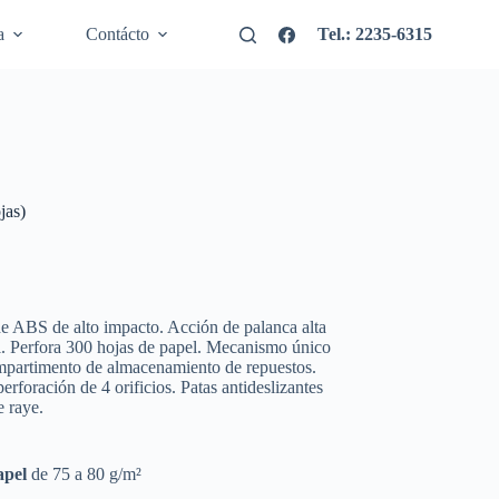
a
Contácto
Tel.: 2235-6315
jas)
de ABS de alto impacto. Acción de palanca alta
cil. Perfora 300 hojas de papel. Mecanismo único
ompartimento de almacenamiento de repuestos.
erforación de 4 orificios. Patas antideslizantes
e raye.
apel
de 75 a 80 g/m²