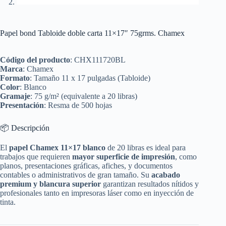
Papel bond Tabloide doble carta 11×17″ 75grms. Chamex
Código del producto
: CHX111720BL
Marca
: Chamex
Formato
: Tamaño 11 x 17 pulgadas (Tabloide)
Color
: Blanco
Gramaje
: 75 g/m² (equivalente a 20 libras)
Presentación
: Resma de 500 hojas
📦 Descripción
El
papel Chamex 11×17 blanco
de 20 libras es ideal para
trabajos que requieren
mayor superficie de impresión
, como
planos, presentaciones gráficas, afiches, y documentos
contables o administrativos de gran tamaño. Su
acabado
premium y blancura superior
garantizan resultados nítidos y
profesionales tanto en impresoras láser como en inyección de
tinta.