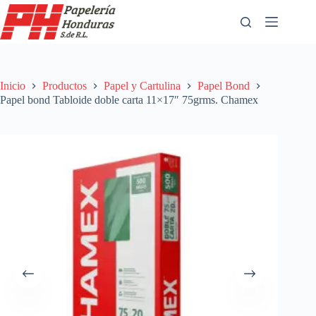
Saltar
al
contenido
Inicio
Productos
Papel y Cartulina
Papel Bond
Papel bond Tabloide doble carta 11×17″ 75grms. Chamex