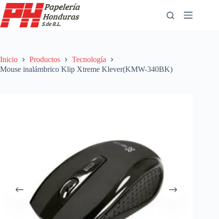
Saltar
al
contenido
Inicio
Productos
Tecnología
Mouse inalámbrico Klip Xtreme Klever(KMW-340BK)