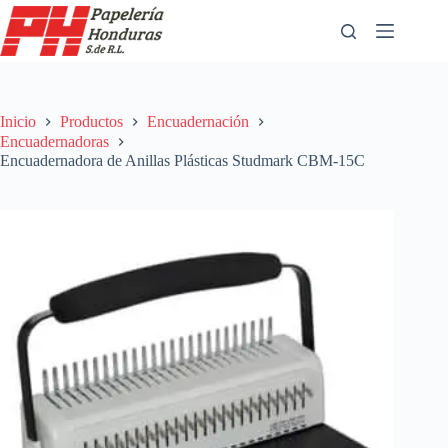
Saltar
al
contenido
Inicio
Productos
Encuadernación
Encuadernadoras
Encuadernadora de Anillas Plásticas Studmark CBM-15C