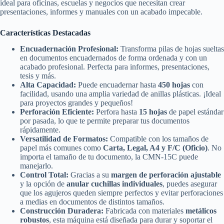
ideal para oficinas, escuelas y negocios que necesitan crear
presentaciones, informes y manuales con un acabado impecable.
Características Destacadas
Encuadernación Profesional:
Transforma pilas de hojas sueltas
en documentos encuadernados de forma ordenada y con un
acabado profesional. Perfecta para informes, presentaciones,
tesis y más.
Alta Capacidad:
Puede encuadernar hasta
450 hojas
con
facilidad, usando una amplia variedad de anillas plásticas. ¡Ideal
para proyectos grandes y pequeños!
Perforación Eficiente:
Perfora hasta
15 hojas
de papel estándar
por pasada, lo que te permite preparar tus documentos
rápidamente.
Versatilidad de Formatos:
Compatible con los tamaños de
papel más comunes como
Carta, Legal, A4 y F/C (Oficio)
. No
importa el tamaño de tu documento, la CMN-15C puede
manejarlo.
Control Total:
Gracias a su
margen de perforación ajustable
y la opción de
anular cuchillas individuales
, puedes asegurar
que los agujeros queden siempre perfectos y evitar perforaciones
a medias en documentos de distintos tamaños.
Construcción Duradera:
Fabricada con materiales
metálicos
robustos
, esta máquina está diseñada para durar y soportar el