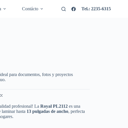
a
Contácto
Tel.: 2235-6315
ideal para documentos, fotos y proyectos
nuo.
o:
alidad profesional! La
Royal PL2112
es una
e laminar hasta
13 pulgadas de ancho
, perfecta
hogares.