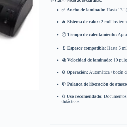
✨ Características destacadas:
✅
Ancho de laminado:
Hasta 13” 
🔥
Sistema de calor:
2 rodillos térm
🕐
Tiempo de calentamiento:
Apro
📄
Espesor compatible:
Hasta 5 mil
🚀
Velocidad de laminado:
10 pulg
⚙️
Operación:
Automática / botón d
🛑
Palanca de liberación de atasco
♻️
Uso recomendado:
Documentos, d
didácticos