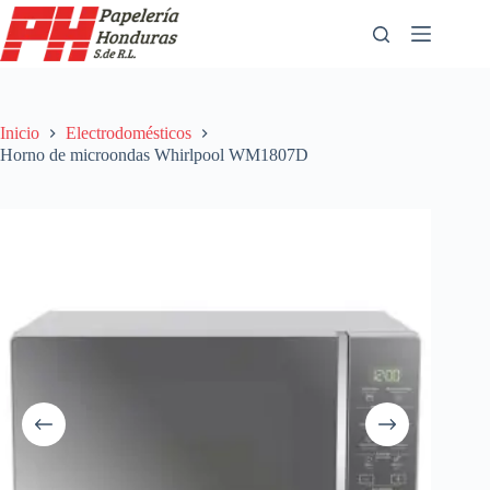
Saltar
al
contenido
Inicio
Electrodomésticos
Horno de microondas Whirlpool WM1807D