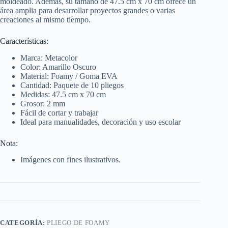
moldeado. Además, su tamaño de 47.5 cm x 70 cm ofrece un
área amplia para desarrollar proyectos grandes o varias
creaciones al mismo tiempo.
Características:
Marca: Metacolor
Color: Amarillo Oscuro
Material: Foamy / Goma EVA
Cantidad: Paquete de 10 pliegos
Medidas: 47.5 cm x 70 cm
Grosor: 2 mm
Fácil de cortar y trabajar
Ideal para manualidades, decoración y uso escolar
Nota:
Imágenes con fines ilustrativos.
CATEGORÍA:
PLIEGO DE FOAMY