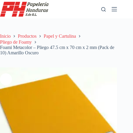
Saltar
al
contenido
Inicio
Productos
Papel y Cartulina
Pliego de Foamy
Foami Metacolor – Pliego 47.5 cm x 70 cm x 2 mm (Pack de
10) Amarillo Oscuro