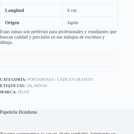
Longitud
6 cm
Origen
Japón
Estas minas son perfectas para profesionales y estudiantes que
buscan calidad y precisión en sus trabajos de escritura y
dibujo.
CATEGORÍA:
PORTAMINAS / LÁPICES GRAFITO
ETIQUETAS:
2B
,
MINAS
MARCA:
PILOT
Papelería Honduras
Nuestro compromiso es ser un aliado confiable, brindando un