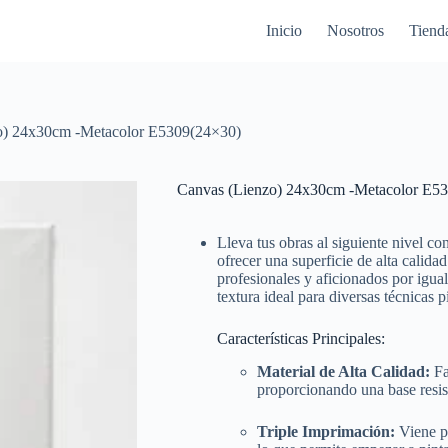
Inicio
Nosotros
Tiend
o) 24x30cm -Metacolor E5309(24×30)
Canvas (Lienzo) 24x30cm -Metacolor E5
Lleva tus obras al siguiente nivel co
ofrecer una superficie de alta calida
profesionales y aficionados por igua
textura ideal para diversas técnicas p
Características Principales:
Material de Alta Calidad:
Fa
proporcionando una base resis
Triple Imprimación:
Viene p