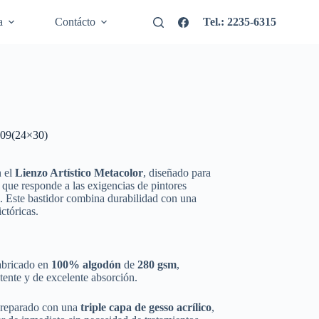
a
Contácto
Tel.: 2235-6315
309(24×30)
n el
Lienzo Artístico Metacolor
, diseñado para
d que responde a las exigencias de pintores
l. Este bastidor combina durabilidad con una
ictóricas.
bricado en
100% algodón
de
280 gsm
,
tente y de excelente absorción.
reparado con una
triple capa de gesso acrílico
,