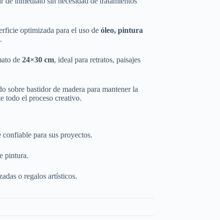
r de inmediato sin necesidad de tratamientos
rficie optimizada para el uso de
óleo, pintura
.
ato de
24×30 cm
, ideal para retratos, paisajes
o sobre bastidor de madera para mantener la
e todo el proceso creativo.
 confiable para sus proyectos.
e pintura.
adas o regalos artísticos.