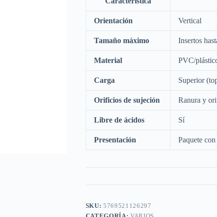
Característica
Orientación
Vertical
Tamaño máximo
Insertos has
Material
PVC/plástico
Carga
Superior (to
Orificios de sujeción
Ranura y orif
Libre de ácidos
Sí
Presentación
Paquete con
SKU:
5769521126297
CATEGORÍA:
VARIOS