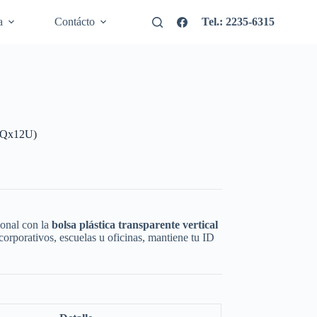
a
Contácto
Tel.: 2235-6315
(PQx12U)
ional con la
bolsa plástica transparente vertical
 corporativos, escuelas u oficinas, mantiene tu ID