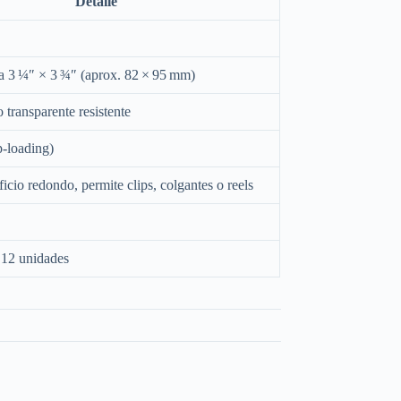
Detalle
ta 3 ¼″ × 3 ¾″ (aprox. 82 × 95 mm)
 transparente resistente
p-loading)
icio redondo, permite clips, colgantes o reels
 12 unidades