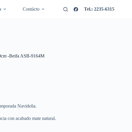
a
Contácto
Tel.: 2235-6315
10cm -Beifa ASB-9164M
emporada Navideña.
encia con acabado mate natural.