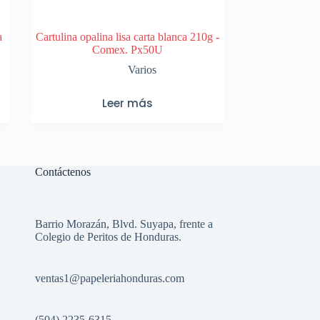
a
Cartulina opalina lisa carta blanca 210g -
Comex. Px50U
Varios
Leer más
Contáctenos
Barrio Morazán, Blvd. Suyapa, frente a
Colegio de Peritos de Honduras.
ventas1
@papeleriahonduras.com
(504) 2235-6315