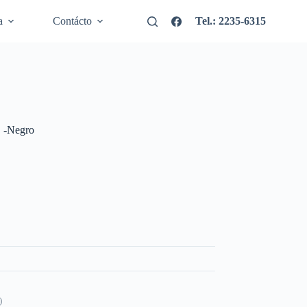
a
Contácto
Tel.: 2235-6315
 -Negro
)