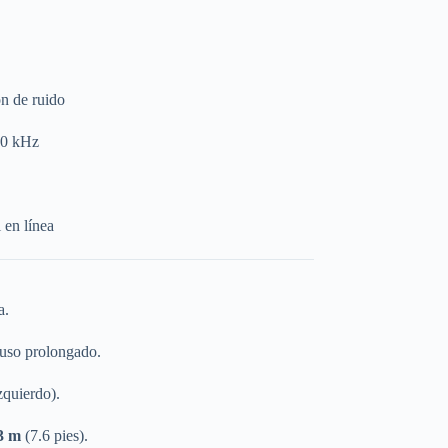
n de ruido
10 kHz
 en línea
a.
uso prolongado.
zquierdo).
3 m
(7.6 pies).