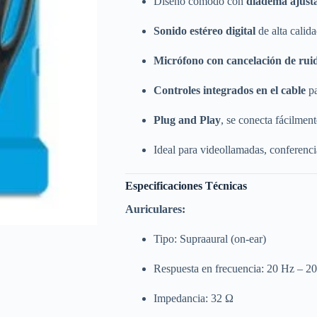
Diseño cómodo con
diadema ajust
Sonido estéreo digital
de alta calid
Micrófono con cancelación de rui
Controles integrados en el cable
pa
Plug and Play
, se conecta fácilmen
Ideal para videollamadas, conferencia
Especificaciones Técnicas
Auriculares:
Tipo: Supraaural (on-ear)
Respuesta en frecuencia: 20 Hz – 2
Impedancia: 32 Ω