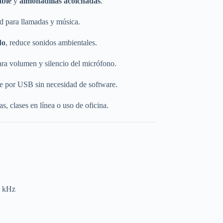
able
y
almohadillas acolchadas
.
ad para llamadas y música.
do
, reduce sonidos ambientales.
ra volumen y silencio del micrófono.
te por USB sin necesidad de software.
s, clases en línea o uso de oficina.
0 kHz