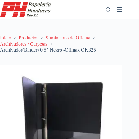
Saltar
al
contenido
Inicio
Productos
Suministros de Oficina
Archivadores / Carpetas
Archivador(Binder) 0.5″ Negro -Ofimak OK325