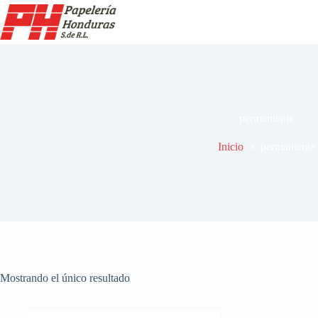
Saltar
al
contenido
permantente
Inicio
permantente
Mostrando el único resultado