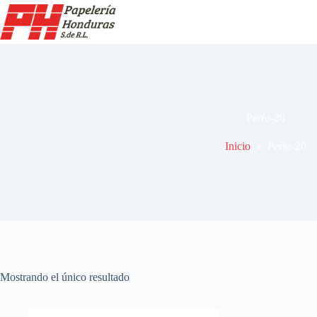
Saltar
al
contenido
Perfo-20
Inicio
Perfo-20
Mostrando el único resultado